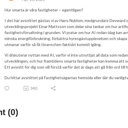
Hur smarta är våra fastigheter – egentligen?
I det här avsnittet gästas vi av Hans Nyblom, medgrundare Devward o
utvecklingsprojekt Einar Mattsson som delar sina tankar om hur artifici
fastighetsförvaltning i grunden. Vi pratar om hur AI redan idag kan anv
minska energiförbrukning, förbättra hyresgästupplevelsen och skapa 
utmanar varför så få i branschen faktiskt kommit igång.
Vi diskuterar nyttan med AI, varför vi inte utnyttjat all data som reda
utvecklingen, och hur framtidens smarta fastigheter kan komma att se
Ett avsnitt för dig som vill förstå varför det är dags att gå från ord til
Du hittar avsnittet på Fastighetsägarnas hemsida eller där du vanligtv
340
 (0)