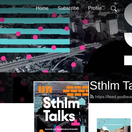
Home
Subscribe
Profile
Sthlm T
https://feed.podbea