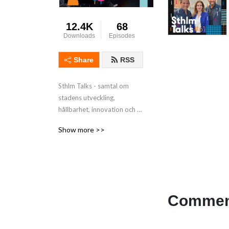
12.4K
68
Downloads
Episodes
Share
RSS
Sthlm Talks - samtal om 
stadens utveckling, 
hållbarhet, innovation och 
allt annat som gör 
Show more >>
Stockholm till en levande 
stad. En podd från 
Fastighetsägarna Stockholm
Comment