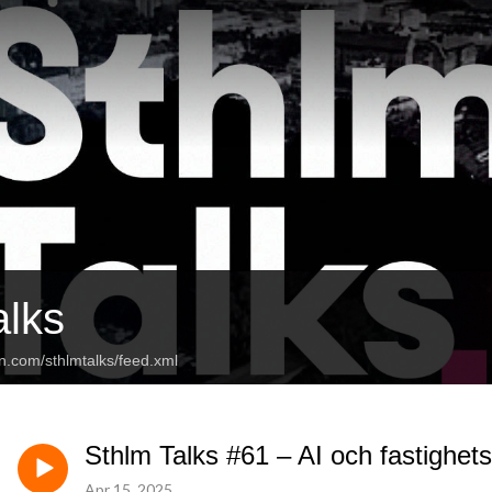
alks
n.com/sthlmtalks/feed.xml
Sthlm Talks #61 – AI och fastighe
Apr 15, 2025