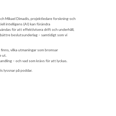
ch Mikael Dimadis, projektledare forskning-och
ell intelligens (AI) kan förändra
ändas för att effektivisera drift och underhåll,
bättre beslutsunderlag – samtidigt som vi
n finns, vilka utmaningar som bromsar
 ut.
l handling – och vad som krävs för att lyckas.
is lyssnar på poddar.